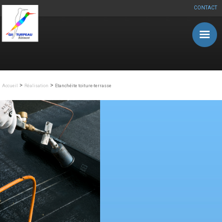
CONTACT
Aller au contenu principal
>
>
Accueil
Réalisation
Etanchéite toiture-terrasse