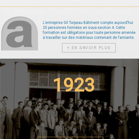
L’entreprise Gil Turpeau Bâtiment compte aujourd’hui
25 personnes formées en sous-section 4. Cette
formation est obligatoire pour toute personne amenée
à travailler sur des matériaux contenant de l’amiante.
+ EN SAVOIR PLUS
1923