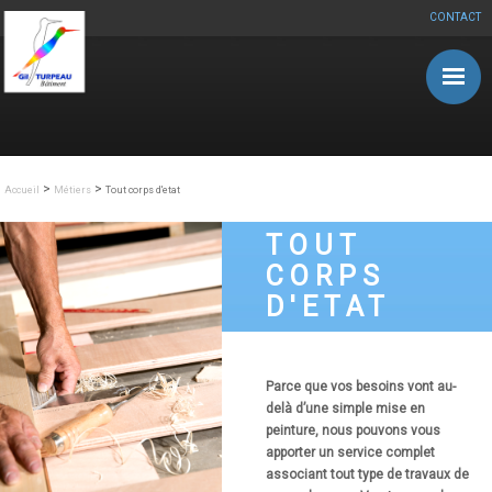
CONTACT
Aller au contenu principal
>
>
Accueil
Métiers
Tout corps d'etat
TOUT
CORPS
D'ETAT
Parce que vos besoins vont au-
delà d’une simple mise en
peinture, nous pouvons vous
apporter un service complet
associant tout type de travaux de