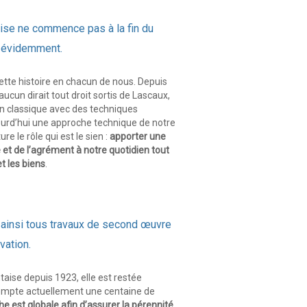
prise ne commence pas à la fin du
n évidemment.
 cette histoire en chacun de nous. Depuis
ucun dirait tout droit sortis de Lascaux,
n classique avec des techniques
ourd’hui une approche technique de notre
re le rôle qui est le sien :
apporter une
 et de l’agrément à notre quotidien tout
t les biens
.
 ainsi tous travaux de second œuvre
vation.
taise depuis 1923, elle est restée
 compte actuellement une centaine de
e est globale afin d’assurer la pérennité