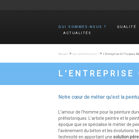
Aller au contenu principal
QUI SOMMES-NOUS ?
QUALITÉ
ACTUALITÉS
L’ENTREPRISE
DÉVELO
DURABL
GIL
TURPEAU
CERTIFI
>
>
Accueil
Qui sommes-nous ?
L’Entreprise Gil Turpeau B
NOTRE
SATISFA
HISTOIRE
CLIENT
L’ENTREPRISE
CHIFFRES
RÉCOMP
CLÉS
VALEURS
Notre cœur de métier qu’est la peintur
L’amour de l’homme pour la peinture dure
préhistoriques. L’artiste peintre et le pei
époque que se spécialise le métier de pei
l’avènement du béton et les évolutions t
technicité en apportant une
solution pér