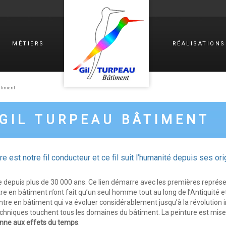
MÉTIERS
RÉALISATIONS
PPEMENT
RAVALEMENT
E
DE
FAÇADES
CATIONS
ISOLATION
âtiment
THERMIQUE
CTION
PAR
L’EXTÉRIEUR
 GIL TURPEAU BÂTIMENT
ENSES
ETANCHÉITE
TOITURE-
TERRASSE
REVÊTEMENT
e est notre fil conducteur et ce fil suit l’humanité depuis ses ori
DE
SOLS
 depuis plus de 30 000 ans. Ce lien démarre avec les premières représe
PEINTURE
&
ntre en bâtiment n’ont fait qu’un seul homme tout au long de l’Antiquité e
DÉCORATION
ntre en bâtiment qui va évoluer considérablement jusqu’à la révolution i
PEINTURE
echniques touchent tous les domaines du bâtiment. La peinture est mise 
INDUSTRIELLE
enne aux effets du temps
.