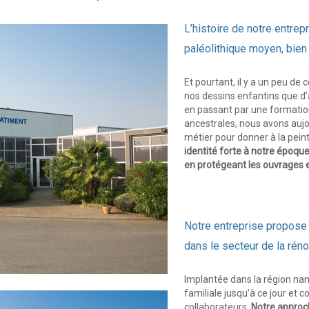
TOUT
CORPS
L’histoire de notre entre
D’ETAT
paléolithique moyen, bie
Et pourtant, il y a un peu de
nos dessins enfantins que d’a
en passant par une formatio
ancestrales, nous avons auj
métier pour donner à la peintu
identité forte à notre époque
en protégeant les ouvrages e
Notre entreprise propose
dans le secteur de la réno
Implantée dans la région nan
familiale jusqu’à ce jour et
collaborateurs.
Notre approch