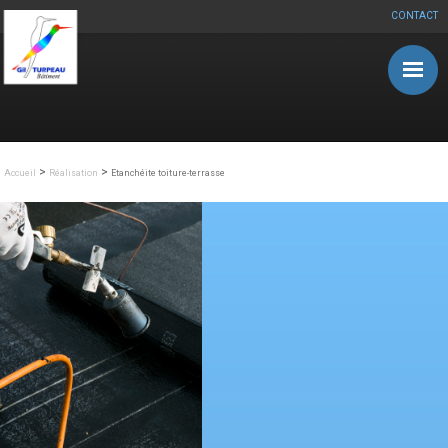
CONTACT
Aller au contenu principal
>
>
Accueil
Réalisation
Etanchéite toiture-terrasse