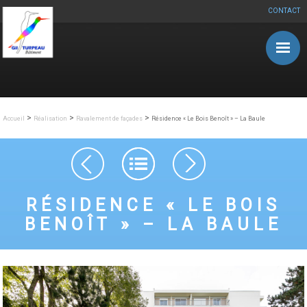
CONTACT
Aller au contenu principal
>
>
>
Accueil
Réalisation
Ravalement de façades
Résidence « Le Bois Benoît » – La Baule
Navigation des articles
RÉSIDENCE « LE BOIS
BENOÎT » – LA BAULE