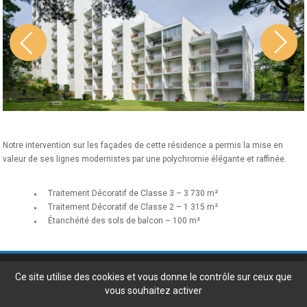
Notre intervention sur les façades de cette résidence a permis la mise en
valeur de ses lignes modernistes par une polychromie élégante et raffinée.
Traitement Décoratif de Classe 3 – 3 730 m²
Traitement Décoratif de Classe 2 – 1 315 m²
Étanchéité des sols de balcon – 100 m²
Gil Turpeau Bâtiment
3, impasse du Bélem - 44100 Nantes
Ce site utilise des cookies et vous donne le contrôle sur ceux que
Tel. 02 51 77 88 77 -
vous souhaitez activer
info@turpeau.fr