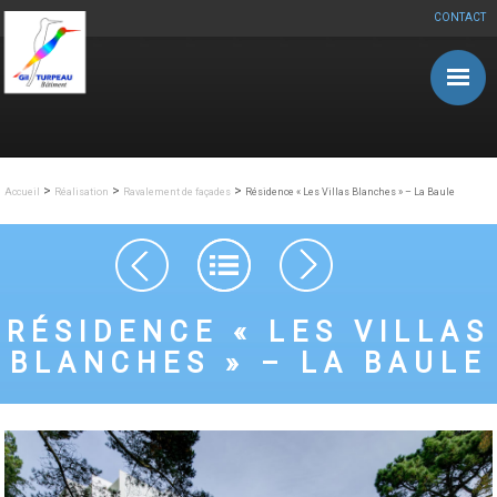
CONTACT
Aller au contenu principal
>
>
>
Accueil
Réalisation
Ravalement de façades
Résidence « Les Villas Blanches » – La Baule
Navigation des articles
RÉSIDENCE « LES VILLAS
BLANCHES » – LA BAULE