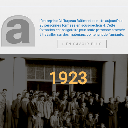
L’entreprise Gil Turpeau Bâtiment compte aujourd’hui
25 personnes formées en sous-section 4. Cette
formation est obligatoire pour toute personne amenée
à travailler sur des matériaux contenant de l’amiante.
+ EN SAVOIR PLUS
1923