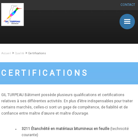
CONTACT
Aller au contenu principal
>
>
Accueil
Qualité
Certifications
CERTIFICATIONS
GIL TURPEAU Bâtiment possède plusieurs qualifications et certifications
relatives à ses différentes activités. En plus d’être indispensables pour traiter
certains marchés, celles-ci sont un gage de compétence, de fiabilité et de
confiance entre maître d’œuvre et maître d’ouvrage.
3211 Étanchéité en matériaux bitumineux en feuille
(technicité
courante)