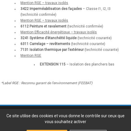
Mention RGE – travaux isolés
3422 Imperméabilisation des façades
– Classe I1, I2, I3
(technicité confirmée)
Mention RGE – travaux isolés
6112 Peinture et ravalement
(technicité confirmée)
Mention Efficacité énergétique – travaux isolés
3241 Système d’étanchéité liquide
(technicité courante)
6311 Carrelage – revêtements
(technicité courante)
7131 Isolation thermique par l’extérieur
(technicité courante)
Mention RGE
EXTENSION 115
– Isolation des planchers bas
*Label RGE : Reconnu garant de l’environnement (FEEBAT)
Gil Turpeau Bâtiment
3, impasse du Bélem - 44100 Nantes
Ce site utilise des cookies et vous donne le contrôle sur ceux que
Tel. 02 51 77 88 77 -
vous souhaitez activer
info@turpeau.fr