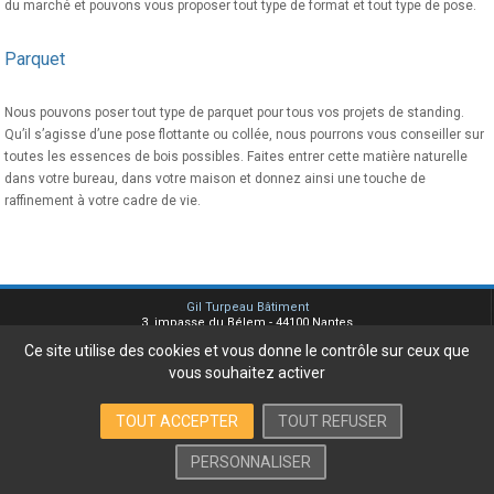
du marché et pouvons vous proposer tout type de format et tout type de pose.
Parquet
Nous pouvons poser tout type de parquet pour tous vos projets de standing.
Qu’il s’agisse d’une pose flottante ou collée, nous pourrons vous conseiller sur
toutes les essences de bois possibles. Faites entrer cette matière naturelle
dans votre bureau, dans votre maison et donnez ainsi une touche de
raffinement à votre cadre de vie.
Gil Turpeau Bâtiment
3, impasse du Bélem - 44100 Nantes
Tel. 02 51 77 88 77 -
Ce site utilise des cookies et vous donne le contrôle sur ceux que
info@turpeau.fr
vous souhaitez activer
Plan du site
Mentions légales
TOUT ACCEPTER
TOUT REFUSER
Contact
PERSONNALISER