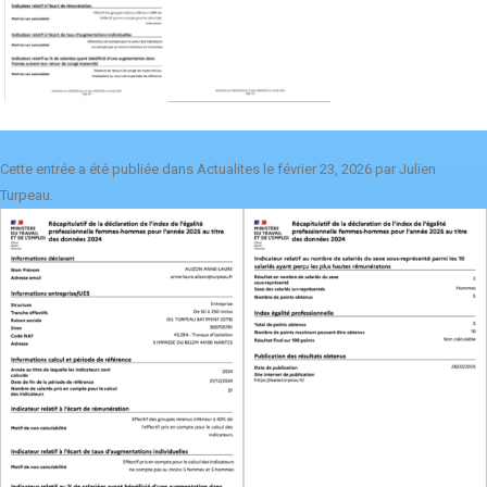
Cette entrée a été publiée dans
Actualites
le
février 23, 2026
par
Julien
Turpeau
.