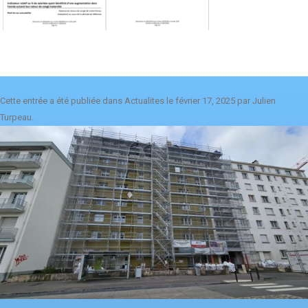
Cette entrée a été publiée dans
Actualites
le
février 17, 2025
par
Julien
Turpeau
.