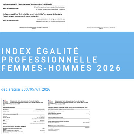
INDEX ÉGALITÉ
PROFESSIONNELLE
FEMMES-HOMMES 2026
declaration_300705761_2026