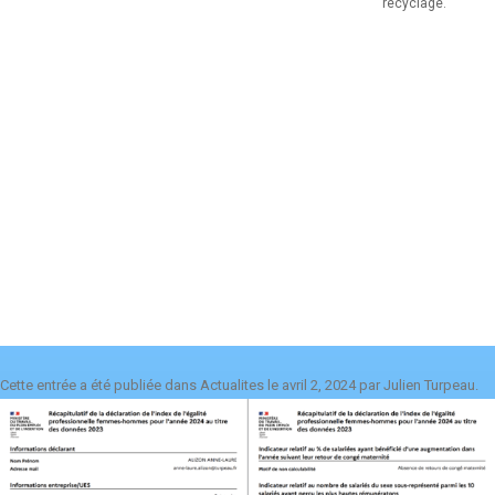
recyclage.
Cette entrée a été publiée dans
Actualites
le
avril 2, 2024
par
Julien Turpeau
.