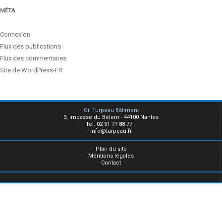
MÉTA
Connexion
Flux des publications
Flux des commentaires
Site de WordPress-FR
Gil Turpeau Bâtiment
3, impasse du Bélem - 44100 Nantes
Tel. 02 51 77 88 77 -
info@turpeau.fr
Plan du site
Mentions légales
Contact