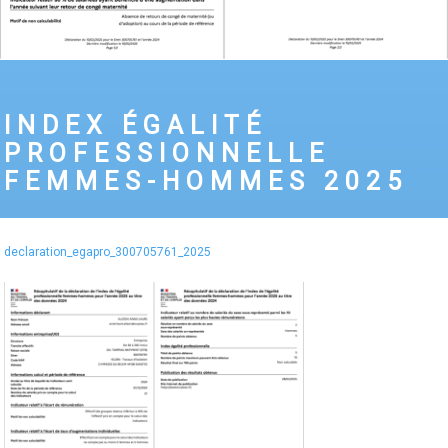
INDEX ÉGALITÉ
PROFESSIONNELLE
FEMMES-HOMMES 2025
declaration_egapro_300705761_2025