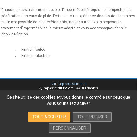
Chacun de ces traitements apporte l’imperméabilité requise en empêchant la
pénétration des eaux de pluie. Forts de notre expérience dans toutes les mises
en œuvre possible de ces revêtements, nous saurons vous proposer le
traitement d’imperméabilité le mieux adapté et vous accompagner dans le
choix de finition.
Finition roulée
Finition talochée
Gil Turpeau Bâtiment
3, impasse du Bélem - 44100 Nantes
Tel. 02 51 77 88 77 -
Ce site utilise des cookies et vous donne le contrôle sur ceux que
info@turpeau.fr
vous souhaitez activer
Plan du site
Mentions légales
Contact
TOUT ACCEPTER
TOUT REFUSER
PERSONNALISER