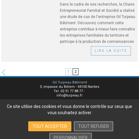
Dans le cadre de ses recherches, la Chaire
Entrepreneuriat Familial et Société a réalisé
une étude de cas de l'entreprise Gil Turpeau
Bâtiment. Découvrez comment cette
entreprise contribue à mieux faire connaître
les entreprises familiales du territoire et
participe à la production de connaissances
LIRE LA SUITE
1
2
Gil Turpeau Bâtiment
3, impasse du Bélem - 44100 Nantes
Tel. 02 51 77 88 77 -
info@turpeau.fr
Ce site utilise des cookies et vous donne le contrôle sur ceux que
Plan du site
Mentions légales
vous souhaitez activer
Contact
TOUT ACCEPTER
TOUT REFUSER
PERSONNALISER