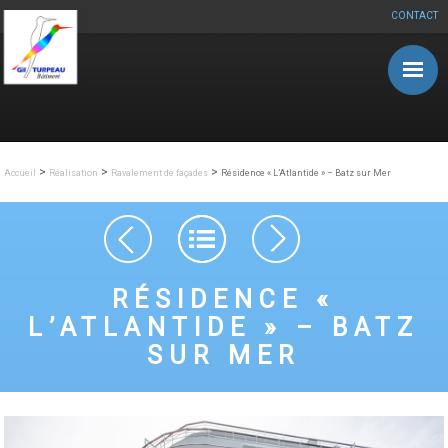
CONTACT
Aller au contenu principal
>
>
>
Accueil
Réalisation
Ravalement de façades
Résidence « L’Atlantide » – Batz sur Mer
Navigation des articles
RÉSIDENCE «
L’ATLANTIDE » – BATZ
SUR MER