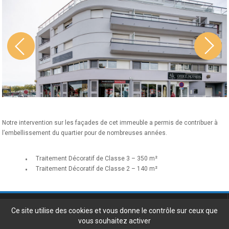
Notre intervention sur les façades de cet immeuble a permis de contribuer à
l’embellissement du quartier pour de nombreuses années.
Traitement Décoratif de Classe 3 – 350 m²
Traitement Décoratif de Classe 2 – 140 m²
Gil Turpeau Bâtiment
3, impasse du Bélem - 44100 Nantes
Ce site utilise des cookies et vous donne le contrôle sur ceux que
Tel. 02 51 77 88 77 -
vous souhaitez activer
info@turpeau.fr