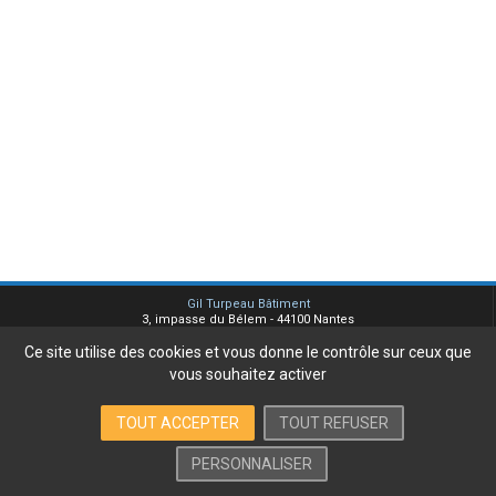
Gil Turpeau Bâtiment
3, impasse du Bélem - 44100 Nantes
Tel. 02 51 77 88 77 -
Ce site utilise des cookies et vous donne le contrôle sur ceux que
info@turpeau.fr
vous souhaitez activer
Plan du site
Mentions légales
Contact
TOUT ACCEPTER
TOUT REFUSER
PERSONNALISER