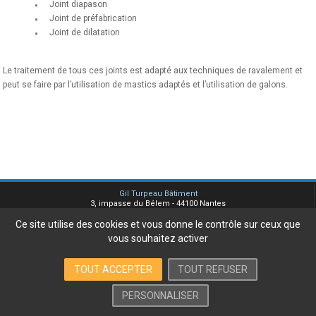
Joint diapason
Joint de préfabrication
Joint de dilatation
Le traitement de tous ces joints est adapté aux techniques de ravalement et
peut se faire par l’utilisation de mastics adaptés et l’utilisation de galons.
Gil Turpeau Bâtiment
3, impasse du Bélem - 44100 Nantes
Tel. 02 51 77 88 77 -
Ce site utilise des cookies et vous donne le contrôle sur ceux que
info@turpeau.fr
vous souhaitez activer
Plan du site
Mentions légales
Contact
TOUT ACCEPTER
TOUT REFUSER
PERSONNALISER